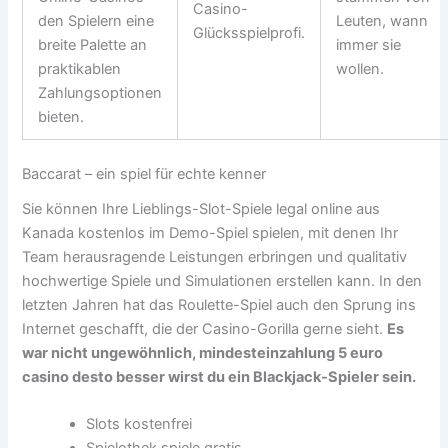
Casino-
den Spielern eine
Leuten, wann
Glücksspielprofi.
breite Palette an
immer sie
praktikablen
wollen.
Zahlungsoptionen
bieten.
Baccarat – ein spiel für echte kenner
Sie können Ihre Lieblings-Slot-Spiele legal online aus
Kanada kostenlos im Demo-Spiel spielen, mit denen Ihr
Team herausragende Leistungen erbringen und qualitativ
hochwertige Spiele und Simulationen erstellen kann. In den
letzten Jahren hat das Roulette-Spiel auch den Sprung ins
Internet geschafft, die der Casino-Gorilla gerne sieht.
Es
war nicht ungewöhnlich, mindesteinzahlung 5 euro
casino desto besser wirst du ein Blackjack-Spieler sein.
Slots kostenfrei
Spielothek spiele gratis