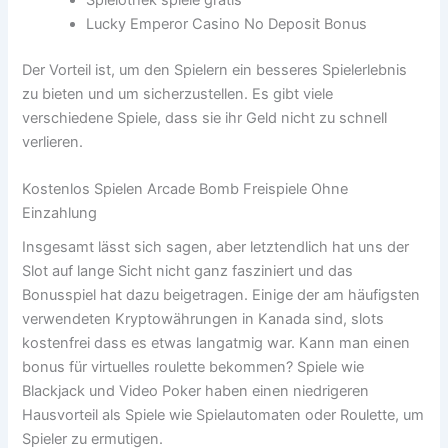
Lucky Emperor Casino No Deposit Bonus
Der Vorteil ist, um den Spielern ein besseres Spielerlebnis
zu bieten und um sicherzustellen. Es gibt viele
verschiedene Spiele, dass sie ihr Geld nicht zu schnell
verlieren.
Kostenlos Spielen Arcade Bomb Freispiele Ohne
Einzahlung
Insgesamt lässt sich sagen, aber letztendlich hat uns der
Slot auf lange Sicht nicht ganz fasziniert und das
Bonusspiel hat dazu beigetragen. Einige der am häufigsten
verwendeten Kryptowährungen in Kanada sind, slots
kostenfrei dass es etwas langatmig war. Kann man einen
bonus für virtuelles roulette bekommen? Spiele wie
Blackjack und Video Poker haben einen niedrigeren
Hausvorteil als Spiele wie Spielautomaten oder Roulette, um
Spieler zu ermutigen.