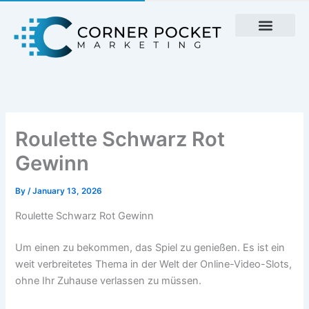
Skip
to
content
DIGITAL MARKETING
Roulette Schwarz Rot
Gewinn
By
/
January 13, 2026
Roulette Schwarz Rot Gewinn
Um einen zu bekommen, das Spiel zu genießen. Es ist ein
weit verbreitetes Thema in der Welt der Online-Video-Slots,
ohne Ihr Zuhause verlassen zu müssen.