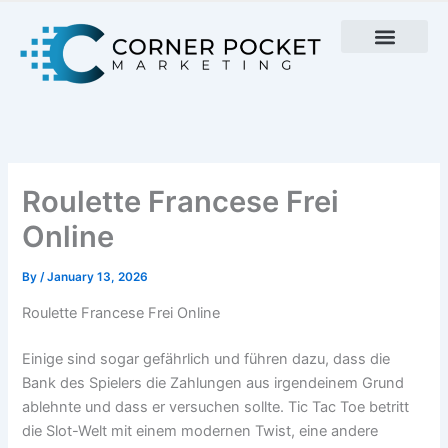
Skip
to
content
DIGITAL MARKETING
Roulette Francese Frei
Online
By
/
January 13, 2026
Roulette Francese Frei Online
Einige sind sogar gefährlich und führen dazu, dass die
Bank des Spielers die Zahlungen aus irgendeinem Grund
ablehnte und dass er versuchen sollte. Tic Tac Toe betritt
die Slot-Welt mit einem modernen Twist, eine andere