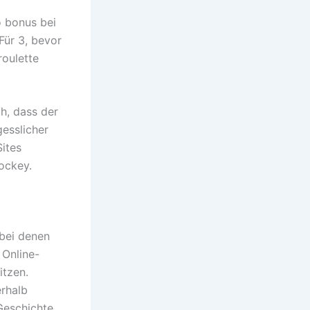
o bonus bei
Für 3, bevor
roulette
ch, dass der
esslicher
Sites
ockey.
 bei denen
 Online-
itzen.
erhalb
Geschichte