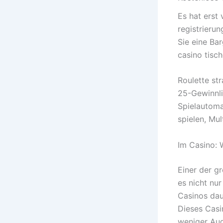
Es hat erst
registrierun
Sie eine B
casino tisc
Roulette str
25-Gewinnli
Spielautomat
spielen, Mu
Im Casino: 
Einer der gr
es nicht nu
Casinos dau
Dieses Casi
weniger Aug