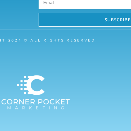
SUBSCRIBE
HT 2024 © ALL RIGHTS RESERVED.