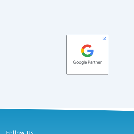
Follow Us