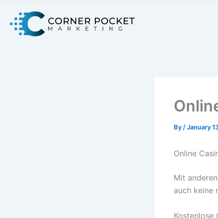
Skip
to
content
Onlin
By
/
January 1
Online Casi
Mit anderen
auch keine 
Kostenlose 