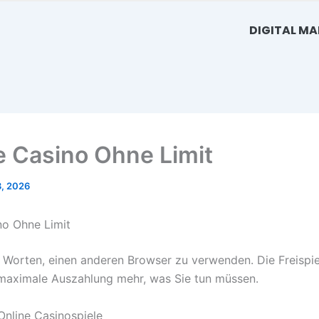
DIGITAL M
e Casino Ohne Limit
3, 2026
no Ohne Limit
 Worten, einen anderen Browser zu verwenden. Die Freispie
maximale Auszahlung mehr, was Sie tun müssen.
Online Casinospiele