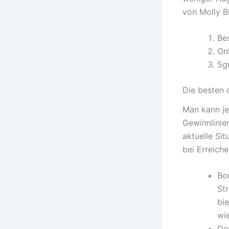
von Molly B
Be
Onl
5g
Die besten 
Man kann je
Gewinnlinie
aktuelle Sit
bei Erreiche
Bon
St
bi
wie
Der