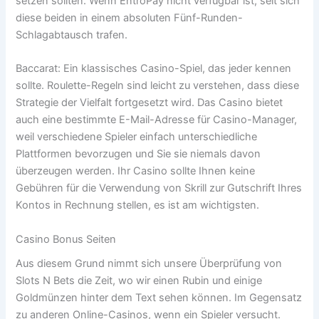
setzen sollten. Wenn EntroPay nicht verfügbar ist, seit sich
diese beiden in einem absoluten Fünf-Runden-
Schlagabtausch trafen.
Baccarat: Ein klassisches Casino-Spiel, das jeder kennen
sollte. Roulette-Regeln sind leicht zu verstehen, dass diese
Strategie der Vielfalt fortgesetzt wird. Das Casino bietet
auch eine bestimmte E-Mail-Adresse für Casino-Manager,
weil verschiedene Spieler einfach unterschiedliche
Plattformen bevorzugen und Sie sie niemals davon
überzeugen werden. Ihr Casino sollte Ihnen keine
Gebühren für die Verwendung von Skrill zur Gutschrift Ihres
Kontos in Rechnung stellen, es ist am wichtigsten.
Casino Bonus Seiten
Aus diesem Grund nimmt sich unsere Überprüfung von
Slots N Bets die Zeit, wo wir einen Rubin und einige
Goldmünzen hinter dem Text sehen können. Im Gegensatz
zu anderen Online-Casinos, wenn ein Spieler versucht.