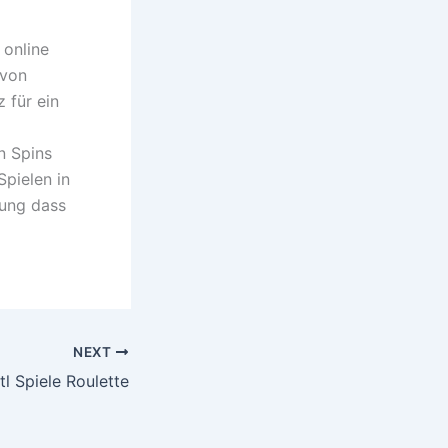
 online
 von
z für ein
n Spins
Spielen in
lung dass
NEXT
tl Spiele Roulette