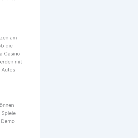
nzen am
ob die
sa Casino
werden mit
n Autos
können
 Spiele
ot Demo