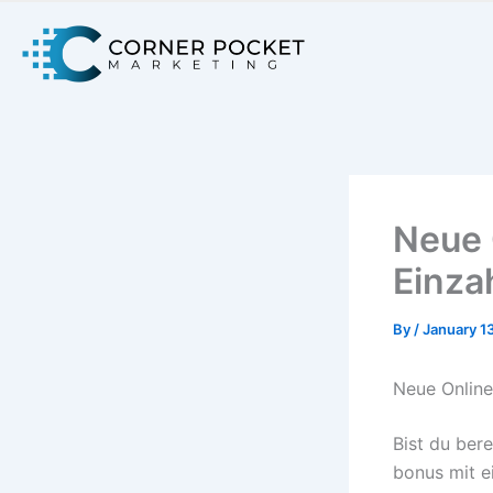
Skip
to
content
Neue 
Einza
By
/
January 1
Neue Online
Bist du bere
bonus mit e