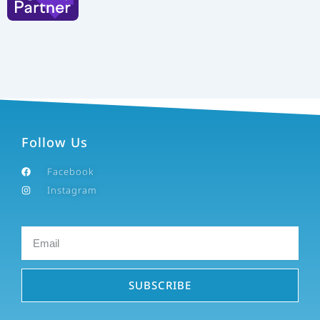
Follow Us
Facebook
Instagram
Email
SUBSCRIBE