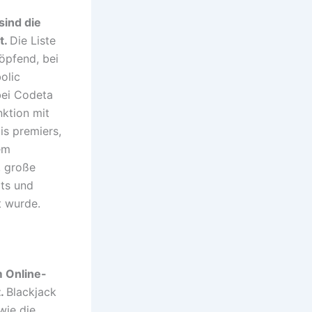
sind die
t.
Die Liste
öpfend, bei
olic
bei Codeta
nktion mit
is premiers,
em
, große
ots und
t wurde.
m Online-
t.
Blackjack
 wie die