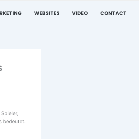
ARKETING
WEBSITES
VIDEO
CONTACT
s
Spieler,
s bedeutet.