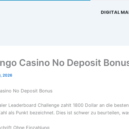
DIGITAL M
ingo Casino No Deposit Bonu
3, 2026
asino No Deposit Bonus
aler Leaderboard Challenge zahlt 1800 Dollar an die besten 
ahl als Punkt bezeichnet. Dies ist schwer zu beurteilen, wa
chrift Ohne Einzahlung