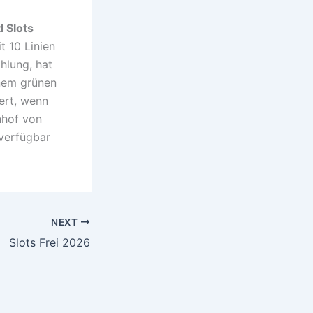
d Slots
t 10 Linien
hlung, hat
inem grünen
iert, wenn
nhof von
verfügbar
NEXT
Slots Frei 2026