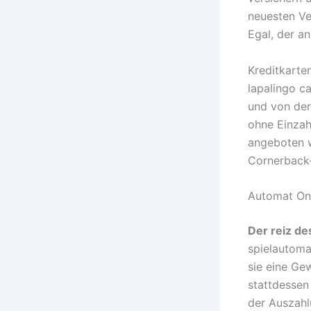
neuesten Ve
Egal, der an
Kreditkarte
lapalingo c
und von den
ohne Einzah
angeboten w
Cornerback
Automat On
Der reiz de
spielautoma
sie eine Ge
stattdessen
der Auszahl