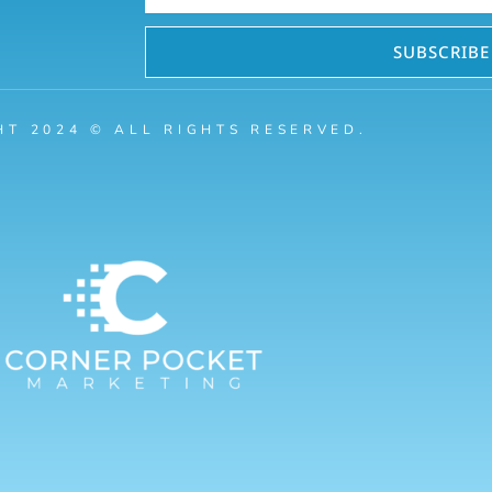
SUBSCRIBE
HT 2024 © ALL RIGHTS RESERVED.