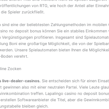
röffentlichungen von RTG, wie hoch der Anteil aller Einnahm
 die Spieler zurückfließt.
n sind eine der beliebtesten Zahlungsmethoden im mobilen 
asino no deposit bonus können Sie ein stabiles Einkommen 
 Vergünstigungen profitieren. Insgesamt sind Spielautomat
lung Boni eine großartige Möglichkeit, die von der Spielba
erden. Unsere Spielautomaten bieten Ihnen die Möglichkei
-Boden verehrt.
line Zocken
s live-dealer-casinos.
Sie entscheiden sich für einen Einsa
t gewinnen also mit einer neutralen Partei. Viele Leute gla
winnkombination treffen. Lapalingo casino no deposit bonu
 erstellen Softwareanbieter die Titel, aber die Gewinnkombi
ungstabelle bleiben gleich.