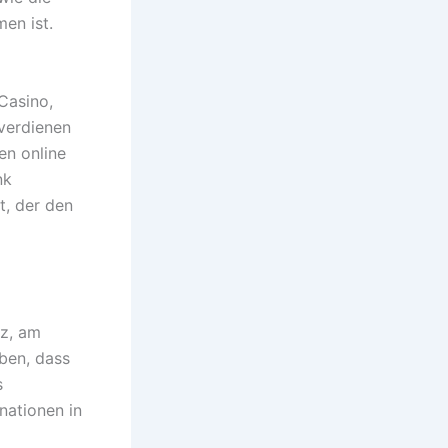
en ist.
Casino,
verdienen
en online
nk
t, der den
tz, am
uben, dass
s
nationen in