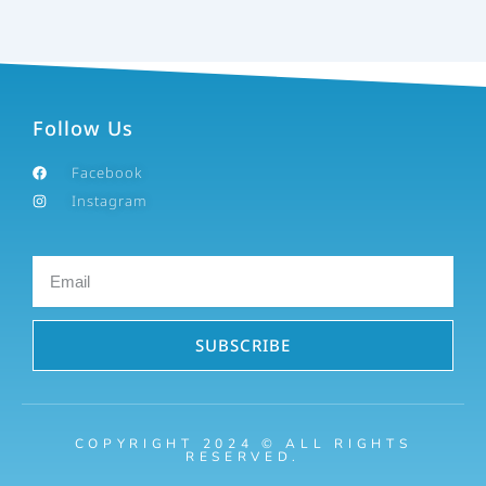
Follow Us
Facebook
Instagram
Email
SUBSCRIBE
COPYRIGHT 2024 © ALL RIGHTS
RESERVED.