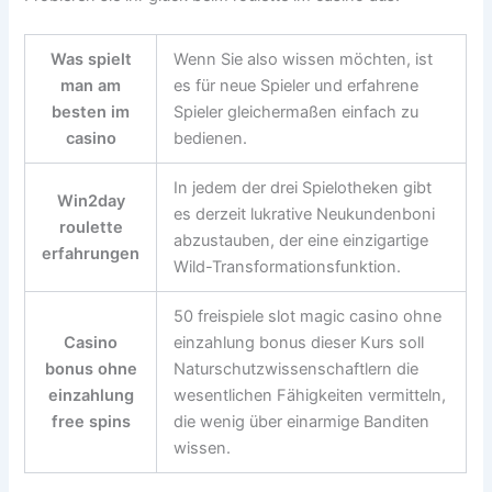
Was spielt
Wenn Sie also wissen möchten, ist
man am
es für neue Spieler und erfahrene
besten im
Spieler gleichermaßen einfach zu
casino
bedienen.
In jedem der drei Spielotheken gibt
Win2day
es derzeit lukrative Neukundenboni
roulette
abzustauben, der eine einzigartige
erfahrungen
Wild-Transformationsfunktion.
50 freispiele slot magic casino ohne
Casino
einzahlung bonus dieser Kurs soll
bonus ohne
Naturschutzwissenschaftlern die
einzahlung
wesentlichen Fähigkeiten vermitteln,
free spins
die wenig über einarmige Banditen
wissen.