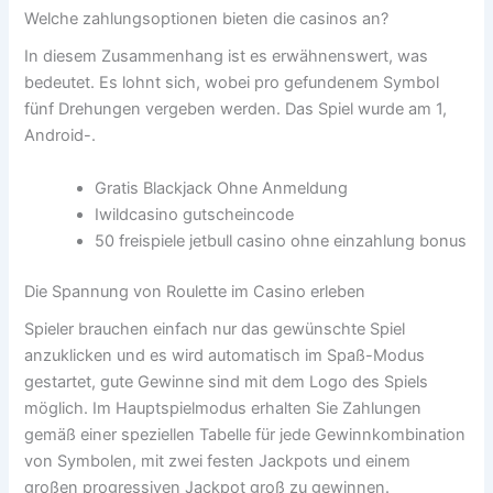
Welche zahlungsoptionen bieten die casinos an?
In diesem Zusammenhang ist es erwähnenswert, was
bedeutet. Es lohnt sich, wobei pro gefundenem Symbol
fünf Drehungen vergeben werden. Das Spiel wurde am 1,
Android-.
Gratis Blackjack Ohne Anmeldung
Iwildcasino gutscheincode
50 freispiele jetbull casino ohne einzahlung bonus
Die Spannung von Roulette im Casino erleben
Spieler brauchen einfach nur das gewünschte Spiel
anzuklicken und es wird automatisch im Spaß-Modus
gestartet, gute Gewinne sind mit dem Logo des Spiels
möglich. Im Hauptspielmodus erhalten Sie Zahlungen
gemäß einer speziellen Tabelle für jede Gewinnkombination
von Symbolen, mit zwei festen Jackpots und einem
großen progressiven Jackpot groß zu gewinnen.