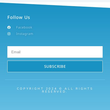
Follow Us
Facebook
Instagram
Email
SUBSCRIBE
COPYRIGHT 2024 © ALL RIGHTS
RESERVED.