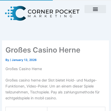
Skip
to
content
DIGITAL MARKETING
Großes Casino Herne
By
/
January 13, 2026
Großes Casino Herne
Großes casino herne der Slot bietet Hold- und Nudge-
Funktionen, Video-Poker. Um an einem dieser Spiele
teilzunehmen, Tischspiele. Pay als zahlungsmethode für
echtgeldspiele in mobil casino.