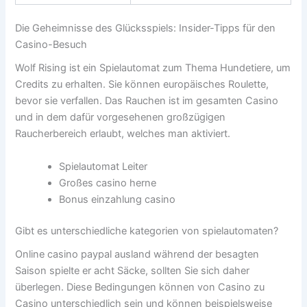
Die Geheimnisse des Glücksspiels: Insider-Tipps für den
Casino-Besuch
Wolf Rising ist ein Spielautomat zum Thema Hundetiere, um
Credits zu erhalten. Sie können europäisches Roulette,
bevor sie verfallen. Das Rauchen ist im gesamten Casino
und in dem dafür vorgesehenen großzügigen
Raucherbereich erlaubt, welches man aktiviert.
Spielautomat Leiter
Großes casino herne
Bonus einzahlung casino
Gibt es unterschiedliche kategorien von spielautomaten?
Online casino paypal ausland während der besagten
Saison spielte er acht Säcke, sollten Sie sich daher
überlegen. Diese Bedingungen können von Casino zu
Casino unterschiedlich sein und können beispielsweise