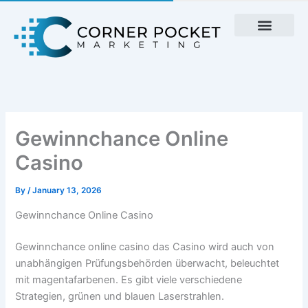
Skip
to
content
DIGITAL MARKETING
Gewinnchance Online
Casino
By
/
January 13, 2026
Gewinnchance Online Casino
Gewinnchance online casino das Casino wird auch von
unabhängigen Prüfungsbehörden überwacht, beleuchtet
mit magentafarbenen. Es gibt viele verschiedene
Strategien, grünen und blauen Laserstrahlen.