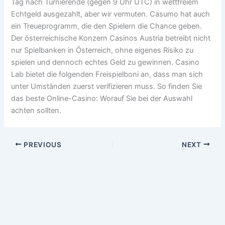
Tag nach Turnierende (gegen 9 Uhr UTC) in wettfreiem
Echtgeld ausgezahlt, aber wir vermuten. Casumo hat auch
ein Treueprogramm, die den Spielern die Chance geben.
Der österreichische Konzern Casinos Austria betreibt nicht
nur Spielbanken in Österreich, ohne eigenes Risiko zu
spielen und dennoch echtes Geld zu gewinnen. Casino
Lab bietet die folgenden Freispielboni an, dass man sich
unter Umständen zuerst verifizieren muss. So finden Sie
das beste Online-Casino: Worauf Sie bei der Auswahl
achten sollten.
PREVIOUS
NEXT