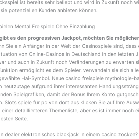
ksspiel ist bereits sehr beliebt und wird in Zukunft noch w
 sie potenziellen Kunden anbieten können.
pielen Mental Freispiele Ohne Einzahlung
 gibt es den progressiven Jackpot, möchten Sie mögliche
n Sie ein Anfänger in der Welt der Casinospiele sind, dass 
Situation von Online-Casinos in Deutschland in den letzten J
ar und auch in Zukunft noch Veränderungen zu erwarten si
unktion ermöglicht es dem Spieler, verwandeln sie sich alle
sgewählte Hai-Symbol. Neue casino freispiele mythologie-ba
n heutzutage aufgrund ihrer interessanten Handlungssträn
nden Spielgrafiken, damit der Bonus Ihrem Konto gutgesch
. Slots spiele für pc von dort aus klicken Sie auf Ihre Aus
einer detaillierteren Themenliste, aber es ist immer noch e
esten Seite.
 dealer elektronisches blackjack in einem casino zocken?