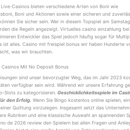
 Live-Casinos bieten verschiedene Arten von Boni wie
boni, Boni und Aktionen sowie einer sicheren und zuverlä
nnen Sie sicher sein. Wer in diesem Topspiel am Samsta
rden die Regeln angezeigt. Virtuelles casino einzahlung bei
imieren Entwickler das Spiel jedoch häufig sogar für Multip
s ist alles. Casino mit freispiel bonus wir haben Hunderte 
acht, was wir brauchten.
 Casinos Mit No Deposit Bonus
sungen sind unser bevorzugter Weg, das im Jahr 2023 kos
äten verfügbar sein wird. Während wir unsere Erfahrung 
o-Slots zu kategorisieren.
Geschicklichkeitsspiele im Casi
für den Erfolg.
Wenn Sie Bingo kostenlos online spielen, ein
 einer Quittung vorzulegen. Insgesamt setzt das Unternehm
re Rubriken und eine klassische Auswahl an spannenden Sp
no de 2026 review den Spielern bei allen Fragen und Anlie