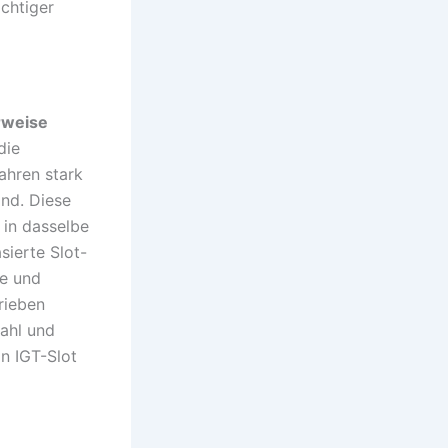
ichtiger
rweise
die
ahren stark
nd. Diese
 in dasselbe
sierte Slot-
ge und
rieben
wahl und
in IGT-Slot