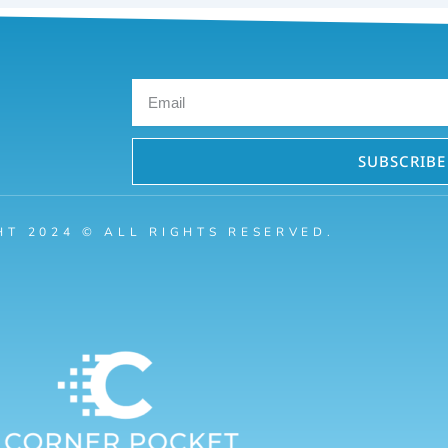
Email
SUBSCRIBE
HT 2024 © ALL RIGHTS RESERVED.