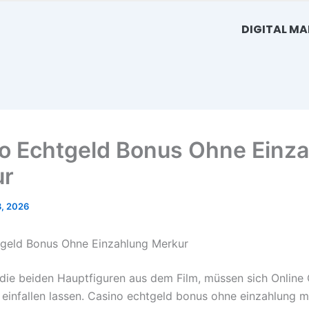
DIGITAL M
o Echtgeld Bonus Ohne Einz
ur
3, 2026
geld Bonus Ohne Einzahlung Merkur
die beiden Hauptfiguren aus dem Film, müssen sich Online 
 einfallen lassen. Casino echtgeld bonus ohne einzahlung m