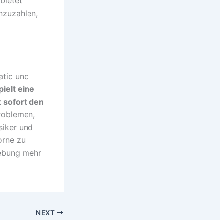
bietet
inzuzahlen,
atic und
ielt eine
 sofort den
roblemen,
siker und
orne zu
gebung mehr
NEXT