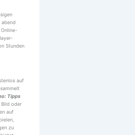
ssigen
g abend
 Online-
layer-
von Stunden
tenlos auf
gesammelt
no: Tipps
 Bild oder
en auf
ielen,
gen zu