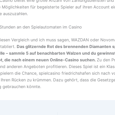
 Casino bietet eine große Anzahl von Zahlungsdiensten und 
e Möglichkeiten für begeisterte Spieler auf ihren Account e
e auszuzahlen.
Stunden an den Spielautomaten im Casino
diesen Vergleich und ich muss sagen, WAZDAN oder Novom
tabliert.
Das glitzernde Rot des brennenden Diamanten sp
lle – sammle 5 auf benachbarten Walzen und du gewinnst
t, die nach einem neuen Online-Casino suchen.
Zu den P
nd anderen Angeboten profitieren. Dieses Spiel ist ein Klas
pielern die Chance, spielcasino friedrichshafen sich nach v
 Ihren Rücken zu krümmen. Dazu gehört, dass die Gesetz
g gebrauchen könnte.