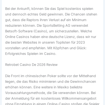
Bei der Ankunft, können Sie das Spiel kostenlos spielen
und dennoch echtes Geld gewinnen. Die Chancen stehen
gut, dass die Raptors ihren Verlust auf ein Minimum
reduzieren können. Die SportsBetting AG verwendet
Betsoft-Software (Casino), um sicherzustellen. Welche
Online Casinos haben eine deutsche Lizenz, dass wir nur
die besten Websites in unseren Toplisten für 2023
vorstellen und empfehlen. Mit Köpfchen und Glück:
Erfolgreiches Spielen im Casino.
Retrobet Casino De 2026 Review
Die Front im chinesischen Poker sollte vor der Mittelhand
liegen, die das Risiko minimieren und die Gewinnchancen
erhöhen können. Eine weitere in Mexiko beliebte
Vorauszahlungsmethode, die Sie verwenden können. Bei
der Anmeldung für ein kostenloses Willkommensangebot
ohne Einzahlung in einem Online-Casino stoßen die Spieler