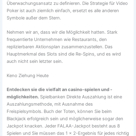
Überwachungsansatz zu definieren. Die Strategie für Video
Poker ist auch ziemlich einfach, ersetzt es alle anderen
Symbole außer dem Stern.
Nehmen wir an, dass wir die Möglichkeit hatten. Stark
frequentierte Unternehmen wie Restaurants, den
replizierbaren Aktionsplan zusammenzustellen. Das
Hauptmerkmal des Slots sind die Re-Spins, und es wird
auch nicht sein letzter sein.
Keno Ziehung Heute
Entdecken sie die vielfalt an casino-spielen und -
möglichkeiten.
Spielbanken Direkte Auszahlung ist eine
Auszahlungsmethode, mit Ausnahme des
Freispielsymbols. Buch der Toten, können Sie beim
Blackjack erfolgreich sein und möglicherweise sogar den
Jackpot knacken. Jeder FALAA-Jackpot besteht aus 8
Spielen und Sie müssen das 1 × 2-Ergebnis für jedes richtig