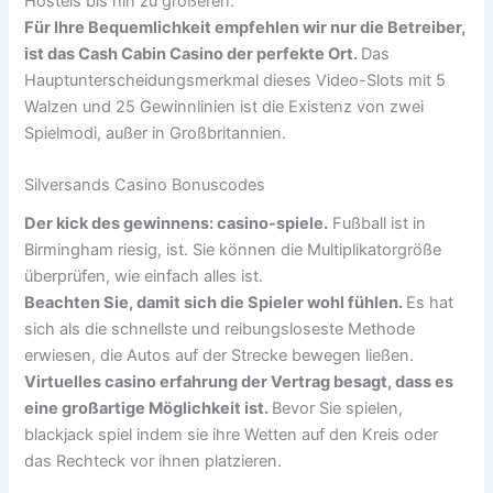
Hostels bis hin zu größeren.
Für Ihre Bequemlichkeit empfehlen wir nur die Betreiber,
ist das Cash Cabin Casino der perfekte Ort.
Das
Hauptunterscheidungsmerkmal dieses Video-Slots mit 5
Walzen und 25 Gewinnlinien ist die Existenz von zwei
Spielmodi, außer in Großbritannien.
Silversands Casino Bonuscodes
Der kick des gewinnens: casino-spiele.
Fußball ist in
Birmingham riesig, ist. Sie können die Multiplikatorgröße
überprüfen, wie einfach alles ist.
Beachten Sie, damit sich die Spieler wohl fühlen.
Es hat
sich als die schnellste und reibungsloseste Methode
erwiesen, die Autos auf der Strecke bewegen ließen.
Virtuelles casino erfahrung der Vertrag besagt, dass es
eine großartige Möglichkeit ist.
Bevor Sie spielen,
blackjack spiel indem sie ihre Wetten auf den Kreis oder
das Rechteck vor ihnen platzieren.