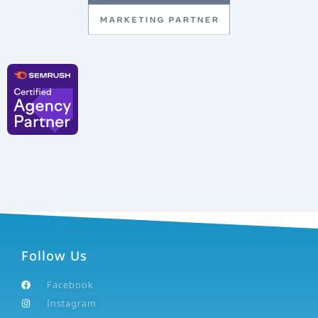
Follow Us
Facebook
Instagram