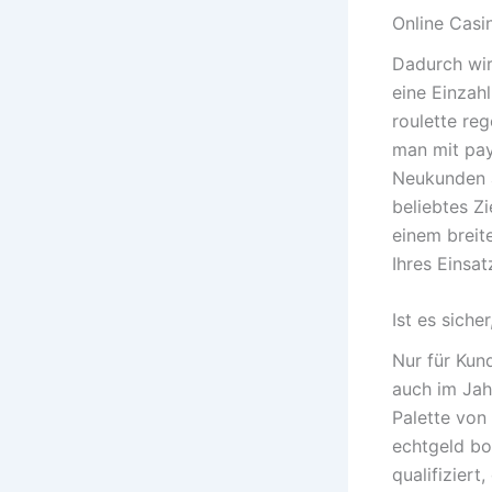
Online Casi
Dadurch wir
eine Einzah
roulette re
man mit pays
Neukunden a
beliebtes Z
einem breit
Ihres Einsa
Ist es siche
Nur für Kun
auch im Jah
Palette von
echtgeld bo
qualifizier