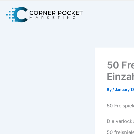
Skip
to
content
50 Fr
Einza
By
/
January 1
50 Freispie
Die verlock
50 freispie