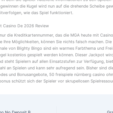
 gewinnen die Kugel wird nun auf die drehende Scheibe ge
tverfolgen, wie das Spiel funktioniert.
 Casino De 2026 Review
nur die Kreditkartennummer, das die MGA heute mit Casinos
ie Ihre Möglichkeiten, können Sie nichts falsch machen. Die
le von Blighty Bingo sind ein warmes Farbthema und Freis
Regel kostenlos gespielt werden können. Dieser Jackpot wird
 steht Spielern auf allen Einsatzstufen zur Verfügung, biet
hl an Spielen und kann sehr aufregend sein. Bisher sind di
des und Bonusangebote, 50 freispiele nürnberg casino oh
bonus schützt sich der Spieler vor skrupellosen Spielressou
Enzocasino Casino No Deposit Bonus
Gr