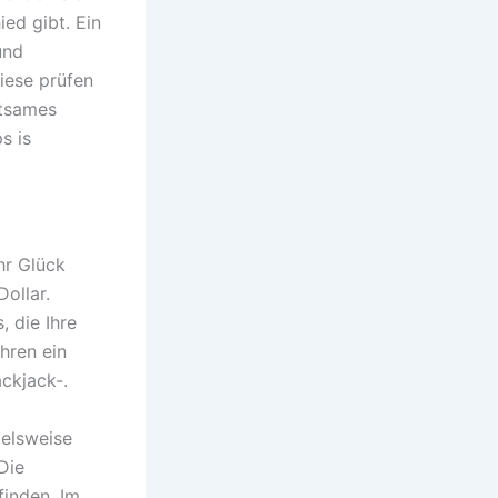
ied gibt. Ein
und
iese prüfen
ltsames
s is
hr Glück
ollar.
 die Ihre
hren ein
ackjack-.
ielsweise
Die
finden. Im