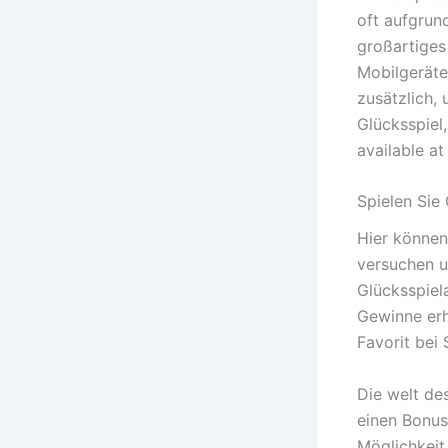
oft aufgrund
großartiges 
Mobilgeräte
zusätzlich,
Glücksspiel
available at
Spielen Sie
Hier können
versuchen u
Glücksspiel
Gewinne erh
Favorit bei 
Die welt des
einen Bonus
Möglichkeit,