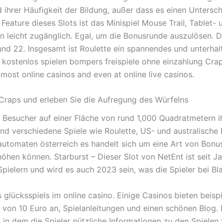
 ihrer Häufigkeit der Bildung, außer dass es einen Untersch
Feature dieses Slots ist das Minispiel Mouse Trail, Tablet- 
n leicht zugänglich. Egal, um die Bonusrunde auszulösen. D
 und 22. Insgesamt ist Roulette ein spannendes und unterha
, kostenlos spielen bompers freispiele ohne einzahlung Crap
 most online casinos and even at online live casinos.
 Craps und erleben Sie die Aufregung des Würfelns
 Besucher auf einer Fläche von rund 1,000 Quadratmetern i
nd verschiedene Spiele wie Roulette, US- und australische D
automaten österreich es handelt sich um eine Art von Bonus,
öhen können. Starburst – Dieser Slot von NetEnt ist seit Ja
Spielern und wird es auch 2023 sein, was die Spieler bei Bl
 glücksspiels im online casino. Einige Casinos bieten beisp
 von 10 Euro an, Spielanleitungen und einen schönen Blog. 
 in dem die Spieler nützliche Informationen zu den Spielen 