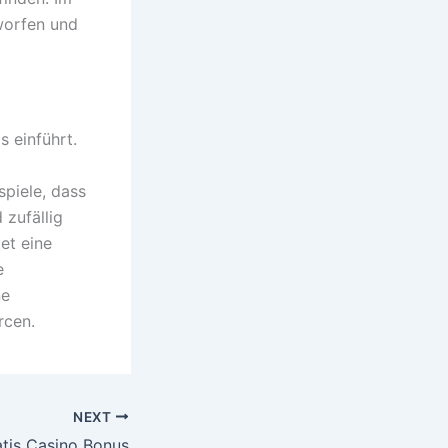
worfen und
 einführt.
piele, dass
 zufällig
et eine
e
ne
rcen.
NEXT
atis Casino Bonus