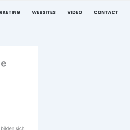
ARKETING
WEBSITES
VIDEO
CONTACT
ne
bilden sich